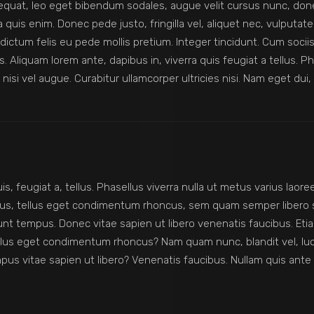
quat, leo eget bibendum sodales, augue velit cursus nunc, donec
uis enim. Donec pede justo, fringilla vel, aliquet nec, vulputate 
m dictum felis eu pede mollis pretium. Integer tincidunt. Cum soc
 Aliquam lorem ante, dapibus in, viverra quis feugiat a tellus. Ph
 nisi vel augue. Curabitur ullamcorper ultricies nisi. Nam eget dui,
s, feugiat a, tellus. Phasellus viverra nulla ut metus varius laoree
mpus, tellus eget condimentum rhoncus, sem quam semper libero
nt tempus. Donec vitae sapien ut libero venenatis faucibus. Etia
llus eget condimentum rhoncus? Nam quam nunc, blandit vel, luctu
us vitae sapien ut libero? Venenatis faucibus. Nullam quis ante 