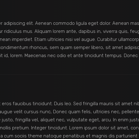
r adipiscing elit. Aenean commodo ligula eget dolor. Aenean m
ridiculus mus. Aliquam lorem ante, dapibus in, viverra quis, feugia
an imperdiet. Etiam ultricies nisi vel augue. Curabitur ullamcorpe
 condimentum rhoncus, sem quam semper libero, sit amet adipi
erit id, lorem. Maecenas nec odio et ante tincidunt tempus. Donec 
 eros faucibus tincidunt. Duis leo. Sed fringilla mauris sit amet 
gue velit cursus nunc, Donec quam felis, ultricies nec, pellente
to, fringilla vel, aliquet nec, vulputate eget, arcu. In enim just
 mollis pretium. Integer tincidunt. Lorem ipsum dolor sit amet, co
a cum sociis theme natoque penatibus et magnis dis parturient 